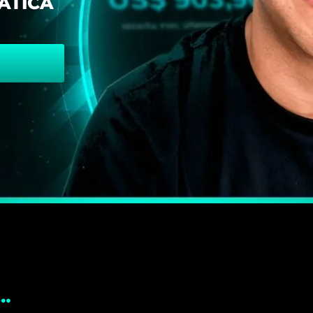
ÁTICA
…