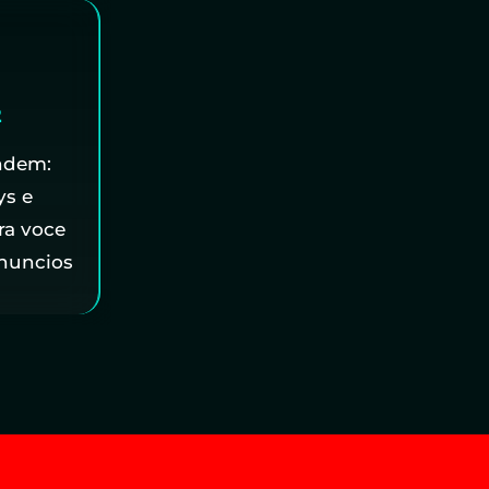
2
ndem:
ys e
ra voce
anuncios