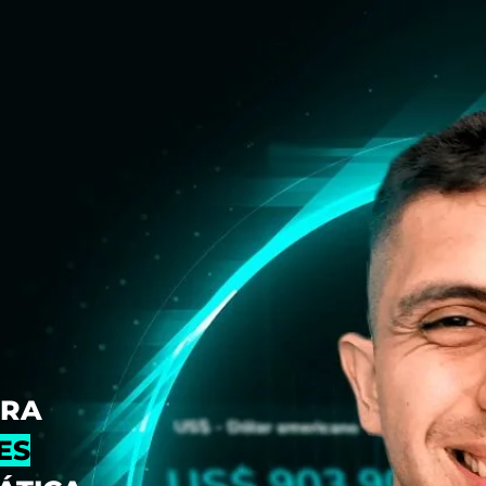
ARA
ES