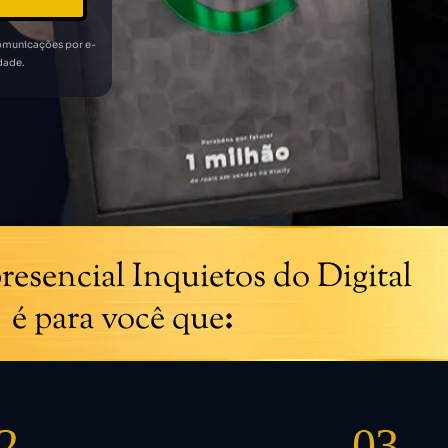
comunicações por e-
dade.
resencial Inquietos do Digital
é para você que
:
2
03