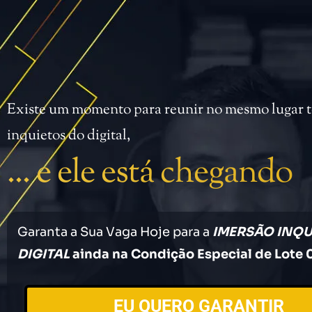
Existe um momento para reunir no mesmo lugar t
inquietos do digital,
... e ele está chegando
Garanta a Sua Vaga Hoje para a
IMERSÃO INQU
DIGITAL
ainda na Condição Especial de Lote 0
EU QUERO GARANTIR