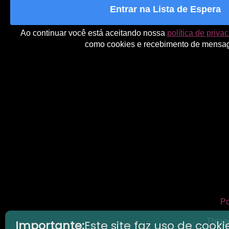
Entrar na Lista de Espera
Ao continuar você está aceitando nossa
política de priva
como cookies e recebimento de mensa
Po
Thiago
Importante:
Este site faz uso de co