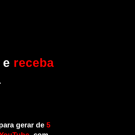
 e
receba
a
 para gerar de
5
YouTube
, com