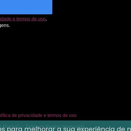
cidade e termos de uso
,
gens.
lítica de privacidade e termos de uso
 Boeira© – Todos os direitos reservados
okies para melhorar a sua experiência 