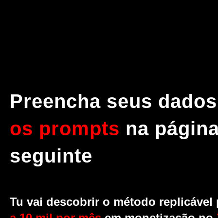
Preencha seus dados
os prompts
na págin
seguinte
Tu vai descobrir o método replicável
a 10 mil por mês
em monetização no